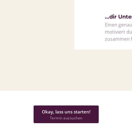
...dir Un
Einen genau
motiviert du
zusammen fe
Okay, lass uns starten!
Termin aussuchen