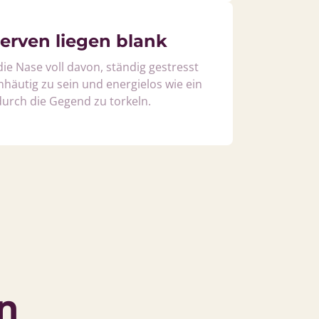
erven liegen blank
ie Nase voll davon, ständig gestresst 
häutig zu sein und energielos wie ein 
urch die Gegend zu torkeln.
n 