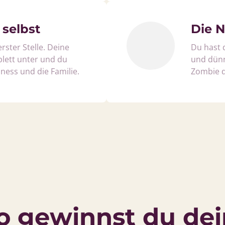
 selbst
Die N
ster Stelle. Deine 
Du hast d
ett unter und du 
und dünn
iness und die Familie.
Zombie d
o gewinnst du dei