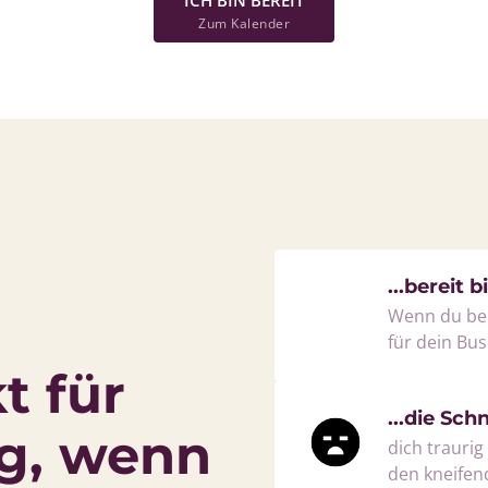
Zum Kalender
...bereit bi
Wenn du ber
für dein Bus
 für 
...die Sch
g, wenn 
dich traurig
den kneifen