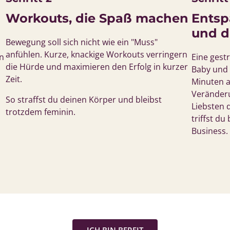
Workouts, die Spaß machen
Entspa
und d
Bewegung soll sich nicht wie ein "Muss" 
anfühlen. Kurze, knackige Workouts verringern 
n 
Eine gest
die Hürde und maximieren den Erfolg in kurzer 
Baby und 
Zeit.
Minuten a
Veränderu
So straffst du deinen Körper und bleibst 
Liebsten 
trotzdem feminin.
triffst d
Business.
ICH BIN BEREIT