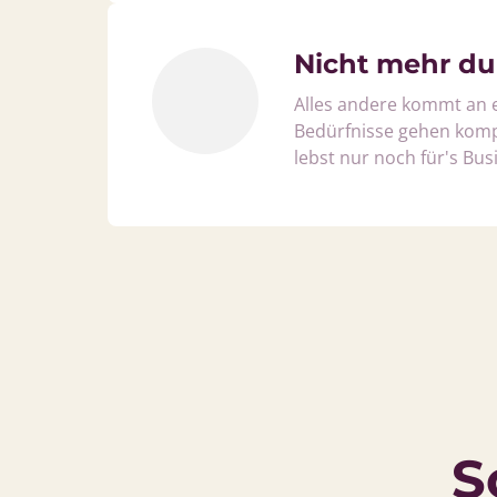
Nicht mehr du
Alles andere kommt an er
Bedürfnisse gehen kompl
lebst nur noch für's Bus
S