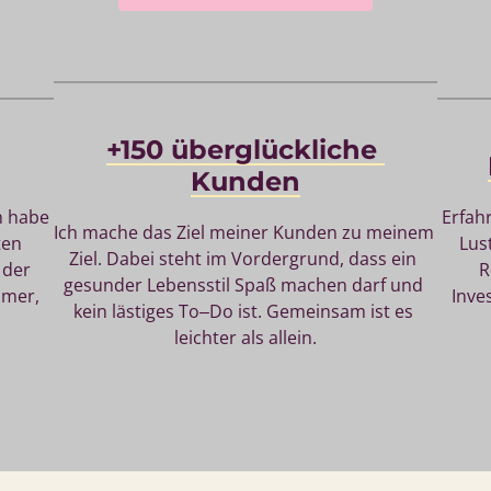
+150 
überglückliche 
Kunden
 
habe 
Erfah
Ich 
mache 
das 
Ziel 
meiner 
Kunden 
zu 
meinem 
unterschiedlichsten 
Lus
Ziel. 
Dabei 
steht 
im 
Vordergrund, 
dass 
ein 
 
der 
R
gesunder 
Lebensstil 
Spaß 
machen 
darf 
und 
Unternehmer, 
Inves
kein 
lästiges 
To‒
Do 
ist. 
Gemeinsam 
ist 
es 
leichter 
als 
allein.