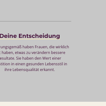
Deine 
Entscheidung
rungsgemäß 
haben 
Frauen, 
die 
wirklich 
t 
haben, 
etwas 
zu 
verändern 
bessere 
esultate. 
Sie 
haben 
den 
Wert 
einer 
tition 
in 
einen 
gesunden 
Lebensstil 
in 
ihre 
Lebensqualität 
erkannt.