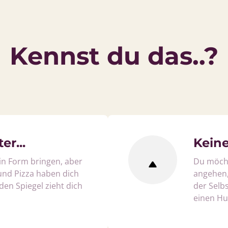
Kennst du das..?
er...
Keine
in Form bringen, aber 
Du möcht
und Pizza haben dich 
angehen, 
 den Spiegel zieht dich 
der Selbs
einen Hu